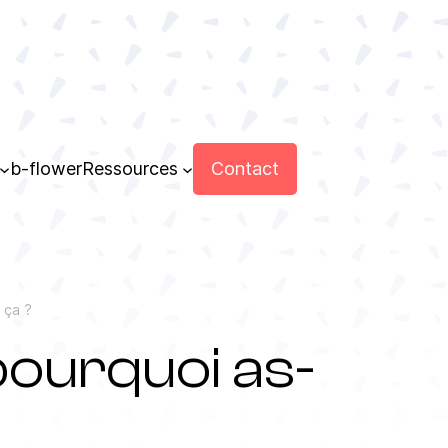
Contact
b-flower
Ressources
 ça ?
ourquoi as-