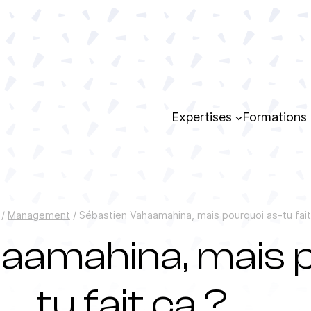
Expertises
Formations
/
Management
/
Sébastien Vahaamahina, mais pourquoi as-tu fait
aamahina, mais p
tu fait ça ?