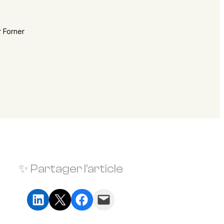
r Forner
✨ Partager l’article
Partager sur LinkedIn
Partager sur X
Partager sur Facebook
Envoyer cette page par e-mail