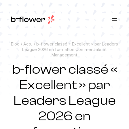
Aller
au
contenu
Blog
/
Actu
/
b-flower classé « Excellent » par Leaders
League 2026 en formation Commerciale et
Management
b-flower classé «
Excellent » par
Leaders League
2026 en