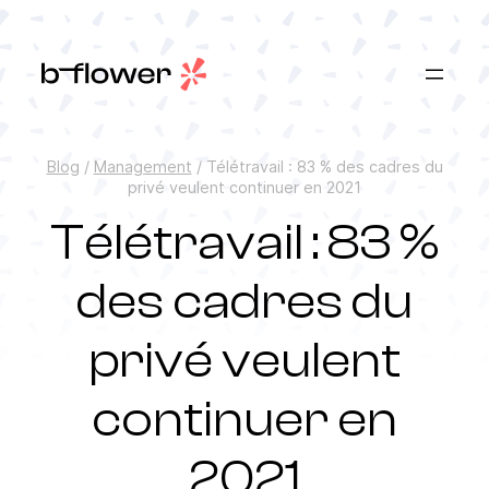
Aller
au
contenu
Blog
/
Management
/
Télétravail : 83 % des cadres du
privé veulent continuer en 2021
Télétravail : 83 %
des cadres du
privé veulent
continuer en
2021