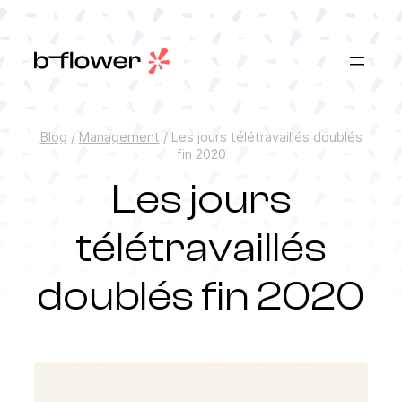
Aller
au
contenu
Blog
/
Management
/
Les jours télétravaillés doublés
fin 2020
Les jours
télétravaillés
doublés fin 2020