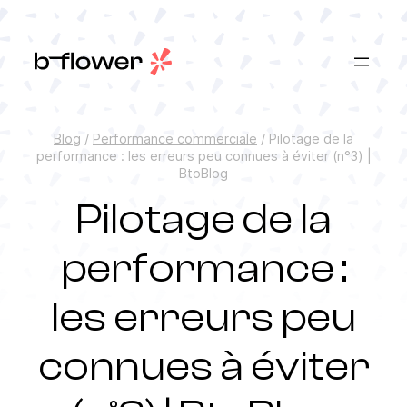
Aller
au
contenu
Blog
/
Performance commerciale
/
Pilotage de la
performance : les erreurs peu connues à éviter (n°3) |
BtoBlog
Pilotage de la
performance :
les erreurs peu
connues à éviter