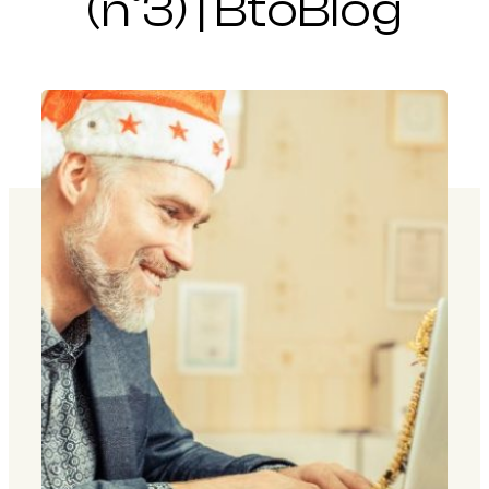
(n°3) | BtoBlog