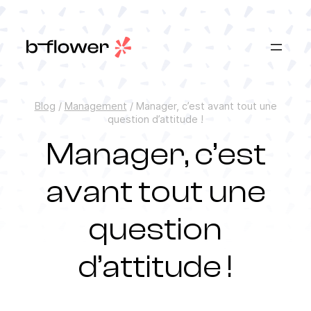
Aller
au
contenu
Blog
/
Management
/
Manager, c’est avant tout une
question d’attitude !
Manager, c’est
avant tout une
question
d’attitude !