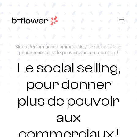
Aller
au
contenu
Blog
/
Performance commerciale
/
Le social selling,
pour donner plus de pouvoir aux commerciaux !
Le social selling,
pour donner
plus de pouvoir
aux
commerciaux !