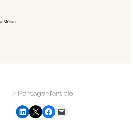
d Mélon
✨ Partager l’article
Partager sur LinkedIn
Partager sur X
Partager sur Facebook
Envoyer cette page par e-mail