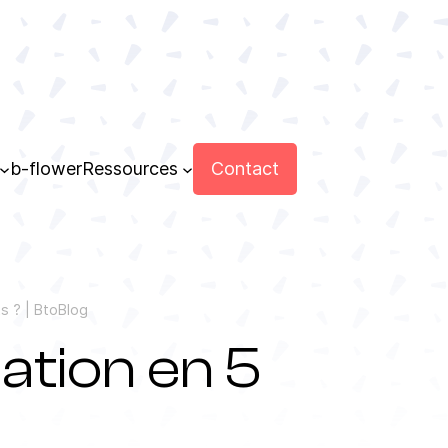
Contact
b-flower
Ressources
s ? | BtoBlog
ation en 5