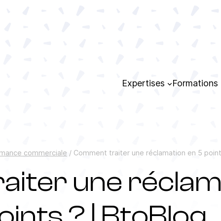
Expertises
Formations
rmance commerciale
/
Comment traiter une réclamation en 5 point
iter une réclam
oints ? | BtoBlog