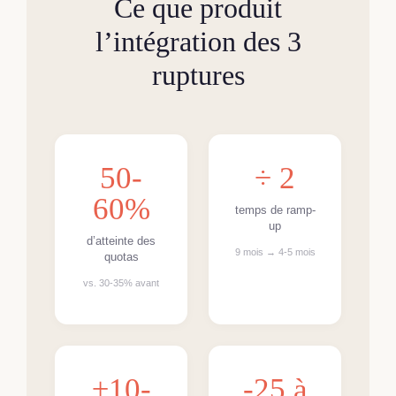
Ce que produit
l’intégration des 3
ruptures
50-
÷ 2
60%
temps de ramp-
up
d’atteinte des
9 mois → 4-5 mois
quotas
vs. 30-35% avant
±10-
-25 à