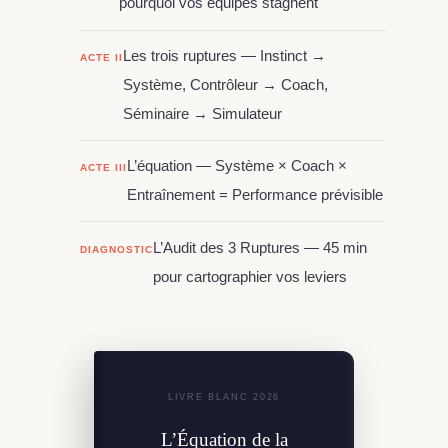
pourquoi vos équipes stagnent
Les trois ruptures — Instinct →
ACTE II
Système, Contrôleur → Coach,
Séminaire → Simulateur
L’équation — Système × Coach ×
ACTE III
Entraînement = Performance prévisible
L’Audit des 3 Ruptures — 45 min
DIAGNOSTIC
pour cartographier vos leviers
LIVRE BLANC 2026
L’Équation de la