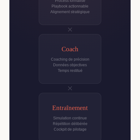
Process formalisé
Playbook actionnable
Alignement stratégique
×
Coach
Coaching de précision
Données objectives
Temps restitué
×
Entraînement
Simulation continue
Répétition délibérée
Cockpit de pilotage