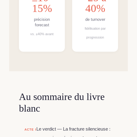
15%
40%
précision
de turnover
forecast
fidélisation par
vs. ±40% avant
progression
Au sommaire du livre
blanc
Le verdict — La fracture silencieuse :
ACTE I