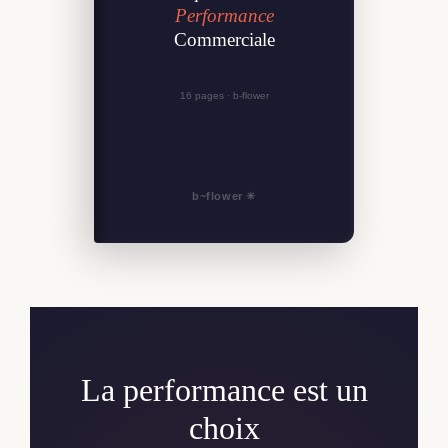
Performance
Commerciale
16 pages · b-flower
b~flower ✳
La performance est un
choix